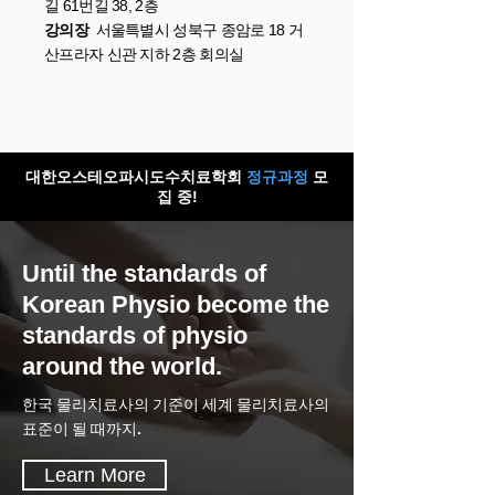
길 61번길 38, 2층
강의장
서울특별시 성북구 종암로 18 거
산프라자 신관 지하 2층 회의실
대한오스테오파시도수치료학회
정규과정
모
집 중!
Until the standards of
Korean Physio become the
standards of physio
around the world.
한국 물리치료사의 기준이 세계 물리치료사의
표준이 될 때까지.
Learn More