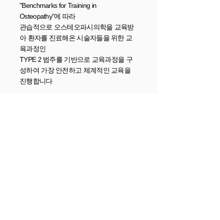
"Benchmarks for Training in
Osteopathy"에 따라
관습적으로 오스테오파시의학을 교육받
아 환자를 진료해온 시술자들을 위한 교
육과정인
TYPE 2 범주를 기반으로 교육과정을 구
성하여 가장 안전하고 체계적인 교육을
진행합니다
온라인과정
본 학회의 온라인 교육과정은 전체 교육
과정에 포함된 일부 교육과정으로 본 연
구회와 온라인 교육을 위한 협약을 맞은
단체인 “메드쉐어”를 통해 이루어지며,
“메드쉐어”이외의 기관에서는 본 연구회
의 온라인 과정을 개설하거나, 대행할 수
없습니다.