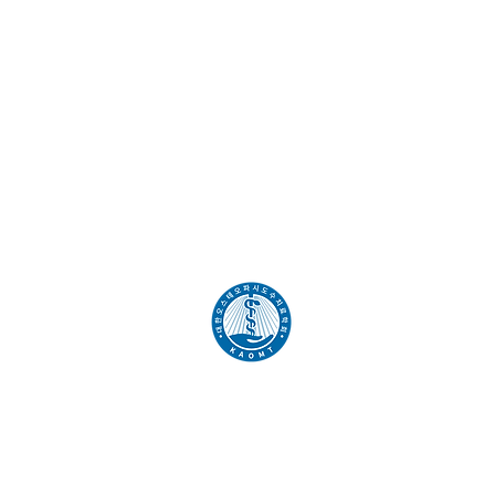
대한오스테오파시도수치료학회
사무국
경기도 광주시 곤지암읍 대석동길 61
강의장
서울특별시 성북구 종암로 18 거산