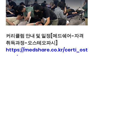
커리큘럼 안내 및 일정[메드쉐어-자격
취득과정-오스테오파시]
https://medshare.co.kr/certi_ost
eo.php
문의[카카오채널:메드쉐어]
https://pf.kakao.com/_xakHls
0
0
59
Write a comment...
소개