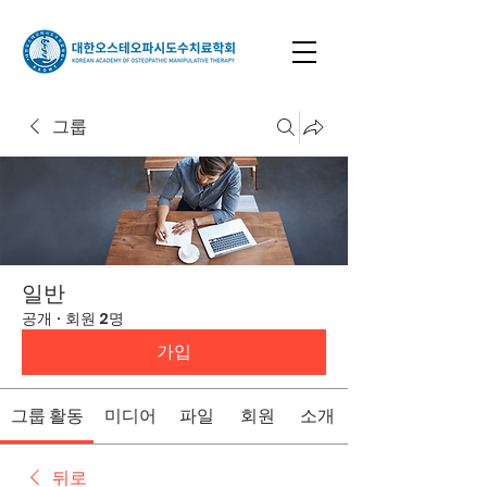
그룹
일반
공개
·
회원 2명
가입
그룹 활동
미디어
파일
회원
소개
뒤로