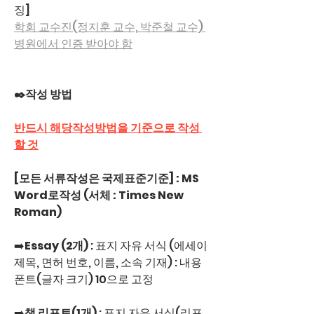
징]
학회 교수진(정지훈 교수, 박준철 교수) 
병원에서 인증 받아야 함
✒️작성 방법 
반드시 해당작성방법을 기준으로 작성 
할 것
[모든 서류작성은 국제표준기준] : MS 
Word로작성 (서체 : Times New 
Roman)
➡️
Essay (2개)
 : 표지 자유 서식 (에세이 
제목, 면허 번호, 이름, 소속 기재) : 내용 
폰트(글자 크기) 10으로 고정
➡️
책 리포트(1개)
 : 표지 자유 서식(리포