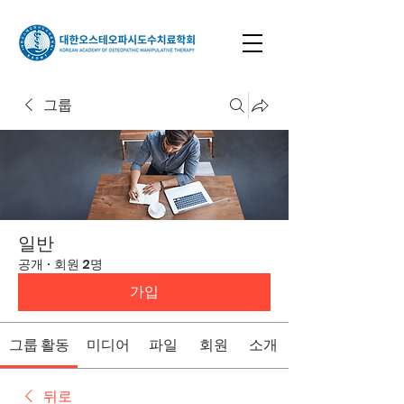
그룹
일반
공개
·
회원 2명
가입
그룹 활동
미디어
파일
회원
소개
뒤로